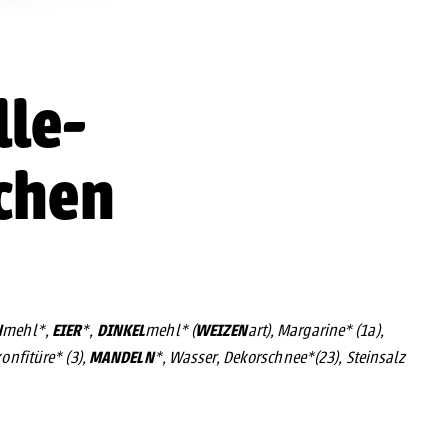
le-
chen
N
EIER
DINKEL
WEIZEN
mehl*,
*,
mehl* (
art), Margarine* (1a),
MANDELN
onfitüre* (3),
*, Wasser, Dekorschnee*(23), Steinsalz