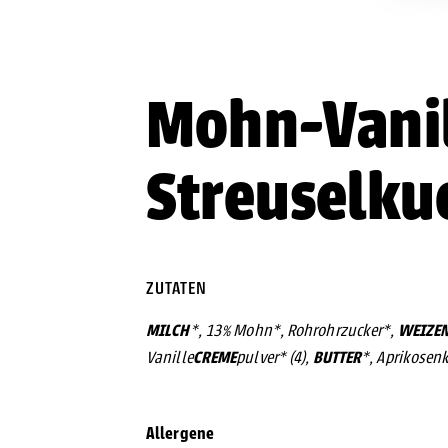
Mohn-Vanil
Streuselku
ZUTATEN
MILCH
WEIZE
*, 13 % Mohn*, Rohrohrzucker*,
CREME
BUTTER
Vanille
pulver* (4),
*, Aprikosenk
Allergene