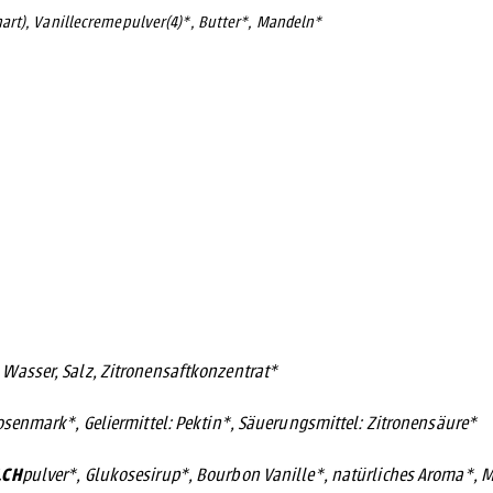
art), Vanillecremepulver(4)*, Butter*, Mandeln*
Wasser, Salz, Zitronensaftkonzentrat*
osenmark*, Geliermittel: Pektin*, Säuerungsmittel: Zitronensäure*
LCH
pulver*, Glukosesirup*, Bourbon Vanille*, natürliches Aroma*, 