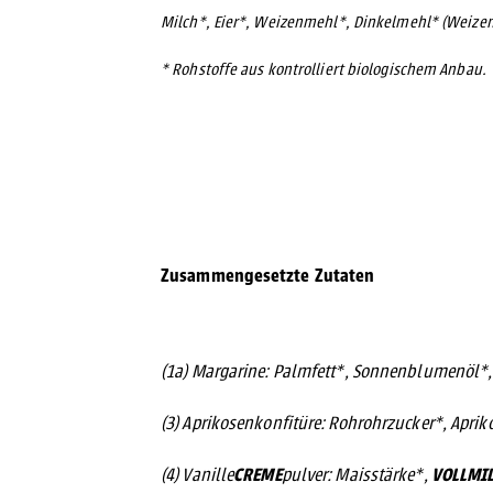
Milch*, Eier*, Weizenmehl*, Dinkelmehl* (Weizen
* Rohstoffe aus kontrolliert biologischem Anbau.
Zusammengesetzte Zutaten
(1a) Margarine: Palmfett*, Sonnenblumenöl*, 
(3)
Aprikosenkonfitüre: Rohrohrzucker*, Aprik
CREME
VOLLMI
(4) Vanille
pulver: Maisstärke*,